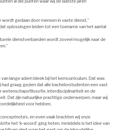
nten al die punten waar wij de laatste jaren
ipe wordt gedaan door mensen in vaste dienst,”
t oplossingen leiden tot een toename van het aantal
ructurele dienstverbanden wordt zoveel mogelijk naar de
ken.”
an lange adem bleek bij het kerncurriculum. Dat was
j had graag gezien dat alle bachelorstudenten een vast
etenschapsfilosofie, interdisciplinariteit en de
it. Dat zijn natuurlijke prachtige onderwerpen, maar wij
oordelijkheid voor hebben.
 conceptnota’s, en even vaak brachten wij onze
lotte het ‘k-woord’ ging heten. Inmiddels is het idee van
we blijven alert waar het gaat om de inhoudelijke