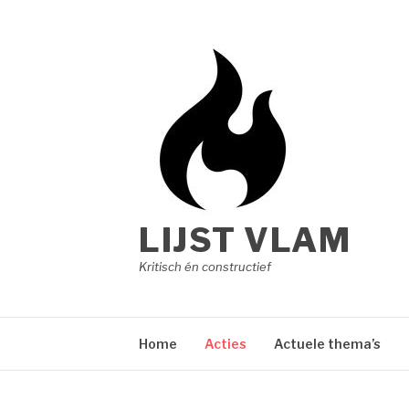
Naar
de
inhoud
springen
LIJST VLAM
Kritisch én constructief
Home
Acties
Actuele thema’s