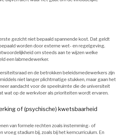
eerste gezicht niet bepaald spannende kost. Dat geldt
 bepaald worden door externe wet- en regelgeving.
ntwoordelijkheid om steeds aan te wijzen welke
eeld een labmedewerker.
ersiteitsraad en de betrokken beleidsmedewerkers zijn
nmiddels niet langer plichtmatige stukken, maar gaan het
eer aandacht voor de speelruimte die de universiteit
t wat op de werkvloer als prioriteiten wordt ervaren.
rking of (psychische) kwetsbaarheid
enen van formele rechten zoals instemming- of
 vroeg stadium bij, zoals bij het kerncurriculum. En