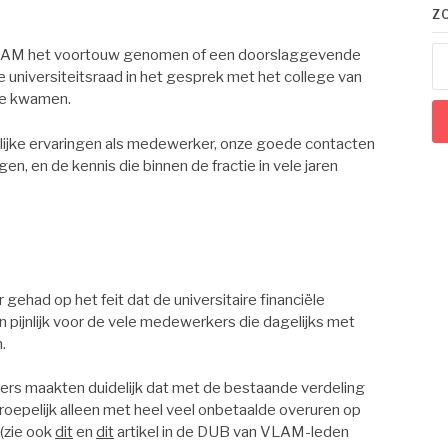
Z
Zo
VLAM het voortouw genomen of een doorslaggevende
na
e universiteitsraad in het gesprek met het college van
ke kwamen.
nlijke ervaringen als medewerker, onze goede contacten
, en de kennis die binnen de fractie in vele jaren
gehad op het feit dat de universitaire financiële
 pijnlijk voor de vele medewerkers die dagelijks met
.
rs maakten duidelijk dat met de bestaande verdeling
roepelijk alleen met heel veel onbetaalde overuren op
(zie ook
dit
en
dit
artikel in de DUB van VLAM-leden