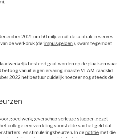
m).
in december 2021 om 50 miljoen uit de centrale reserves
 van de werkdruk (de ‘
impulsgelden
’), kwam tegemoet
d daadwerkelijk besteed gaat worden op de plaatsen waar
nd betoog vanuit eigen ervaring maakte VLAM-raadslid
ber 2022 het bestuur duidelijk hoezeer nog steeds de
beurzen
er voor goed werkgeverschap serieuze stappen gezet
et college een verdeling voorstelde van het geld dat
r starters- en stimuleringsbeurzen. In de
notitie
met die