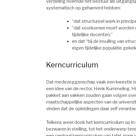
verdeling noemde het bestuur als uitgangspu
systematisch op gehamerd hebben:
“dat structureel werk in princ
“dat voorkomen moet worden da
tijdelijke docenten,”
en dat “bij de invulling van st
eigen tijdelijke populatie geke
Kerncurriculum
Dat medezeggenschap vaak een kwestie is v
een idee van de rector, Henk Kummeling. Hi
pakket aan vakken zouden gaan volgen over w
maatschappelijke aspecten van de universite
vinden dat de opleidingen daar zelf verantw
Telkens weer dook het kerncurriculum op in
bezwaren in stelling, tot het onderwerp tens
een centraal kerncurriculum van tafel, maar 